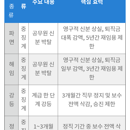
주요 내용
핵심 효력
류
종
류
중
영구적 신분 상실, 퇴직금
파
공무원 신
징
대폭 감액, 5년간 재임용 제
면
분 박탈
계
한
중
영구적 신분 상실, 퇴직금
해
공무원 신
징
일부 감액, 3년간 재임용 제
임
분 박탈
계
한
중
강
계급 한 단
3개월간 직무 정지 및 보수
징
등
계 강등
전액 삭감, 승진 제한
계
중
정
1~3개월
정직 기간 중 보수 전액 삭