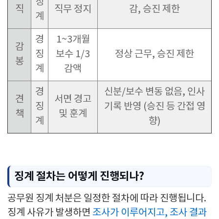
징
직
직무 정지
감, 승진 제한
계
경
1~3개월
감
징
보수 1/3
정상 근무, 승진 제한
봉
계
감액
경
신분/보수 변동 없음, 인사
견
서면 경고
징
기록 반영 (승진 등 간접 영
책
및 훈계
계
향)
징계 절차는 어떻게 진행되나?
공무원 징계 처분은 일정한 절차에 따라 진행됩니다.
징계 사유가 발생하면
조사가 이루어지고, 조사 결과