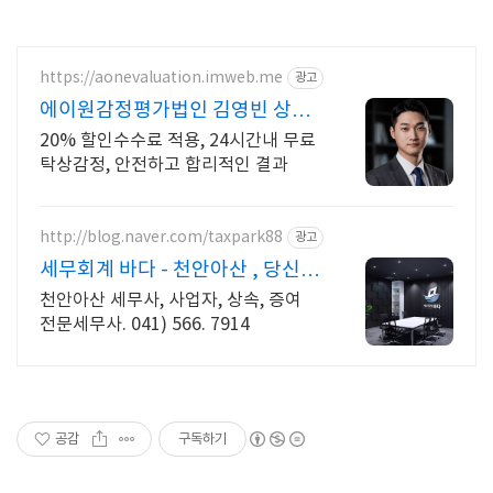
https://aonevaluation.imweb.me
광고
에이원감정평가법인 김영빈 상속
증여세 절세
20% 할인수수료 적용, 24시간내 무료
탁상감정, 안전하고 합리적인 결과
http://blog.naver.com/taxpark88
광고
세무회계 바다 - 천안아산 , 당신의
친절한 절세파트너
천안아산 세무사, 사업자, 상속, 증여
전문세무사. 041) 566. 7914
공감
구독하기