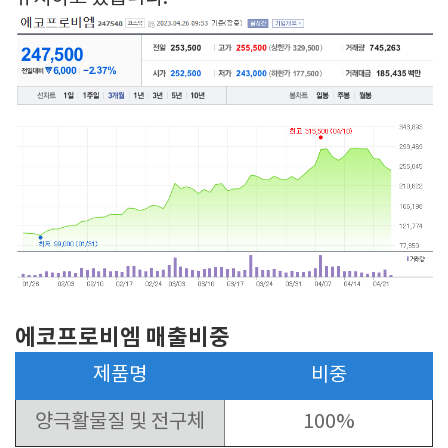
에코프로비엠 매출비중
제품명
비중
양극활물질 및 전구체
100%