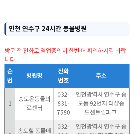
인천 연수구 24시간 동물병원
방문 전 전화로 영업중인지 한번 더 확인하시길 바랍
니다.
순
전화
병원명
주소
번
번호
032-
인천광역시 연수구 송
송도온동물의
1
831-
도동 92번지 더샵송
료센터
7580
도센트럴파크
032-
인천광역시 연수구 송
송도힐 동물메