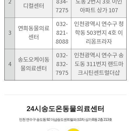
2
834-
도동 2번지 3호 이인
디컬센터
7275
아파트 상가 107
032-
인천광역시 연수구 청
연희동물의료
3
821-
학동 503번지 4호 이
센터
8088
리옴프라자
032-
인천광역시 연수구 송
송도오케이동
4
832-
도동 311번지 랜드마
물의료센터
7975
크시틴센트럴더샵