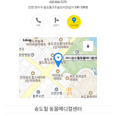
송도힐 동물메디컬센터